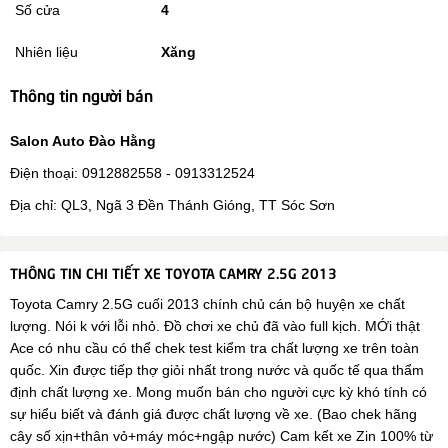
Số cửa
4
Nhiên liệu
Xăng
Thông tin người bán
Salon Auto Đào Hằng
Điện thoại: 0912882558 - 0913312524
Địa chỉ: QL3, Ngã 3 Đền Thánh Gióng, TT Sóc Sơn
THÔNG TIN CHI TIẾT XE TOYOTA CAMRY 2.5G 2013
Toyota Camry 2.5G cuối 2013 chính chủ cán bộ huyện xe chất
lượng. Nói k với lỗi nhỏ. Đồ chơi xe chủ đã vào full kịch. MỚi thật
Ace có nhu cầu có thể chek test kiểm tra chất lượng xe trên toàn
quốc. Xin được tiếp thợ giỏi nhất trong nước và quốc tế qua thẩm
định chất lượng xe. Mong muốn bán cho người cực kỳ khó tính có
sự hiểu biết và đánh giá được chất lượng về xe. (Bao chek hãng
cây số xịn+thân vỏ+máy móc+ngập nước) Cam kết xe Zin 100% từ