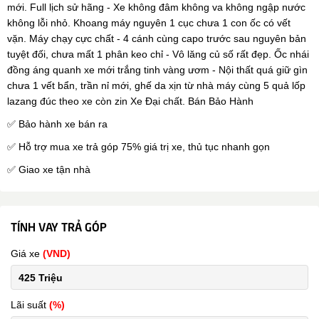
mới. Full lịch sử hãng - Xe không đâm không va không ngập nước
không lỗi nhỏ. Khoang máy nguyên 1 cục chưa 1 con ốc có vết
vặn. Máy chạy cực chất - 4 cánh cùng capo trước sau nguyên bản
tuyệt đối, chưa mất 1 phân keo chỉ - Vô lăng củ số rất đẹp. Ốc nhái
đồng áng quanh xe mới trắng tinh vàng ươm - Nội thất quá giữ gìn
chưa 1 vết bẩn, trần nỉ mới, ghế da xịn từ nhà máy cùng 5 quả lốp
lazang đúc theo xe còn zin Xe Đại chất. Bán Bảo Hành
✅ Bảo hành xe bán ra
✅ Hỗ trợ mua xe trả góp 75% giá trị xe, thủ tục nhanh gọn
✅ Giao xe tận nhà
TÍNH VAY TRẢ GÓP
Giá xe
(VND)
Lãi suất
(%)