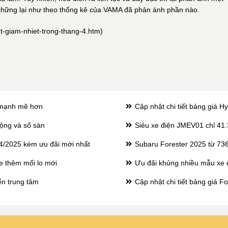
 chững lại như theo thống kê của VAMA đã phản ánh phần nào.
et-giam-nhiet-trong-thang-4.htm
)
, mạnh mẽ hơn
Cập nhật chi tiết bảng giá 
động và số sàn
Siêu xe điện JMEV01 chỉ 41.
04/2025 kèm ưu đãi mới nhất
Subaru Forester 2025 từ 736 t
xe thêm mối lo mới
Ưu đãi khủng nhiều mẫu xe 
ển trung tâm
Cập nhật chi tiết bảng giá F