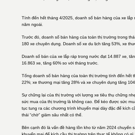
Tính đến hết tháng 4/2025, doanh số bán hàng của xe lắp
năm ngoái.
Trước đó, doanh số bán hàng của toàn thị trường trong t
180 xe chuyên dụng. Doanh số xe du lịch tăng 53%, xe thưo
Doanh số bán của xe lắp ráp trong nước đạt 14.887 xe, tă
16.863 xe, tăng 60% so với tháng trước.
Tổng doanh số bán hàng của toàn thị trường tính đến hết
22%; xe thương mại tăng 28% và xe chuyên dụng tăng 104
Sự chững lại của thị trường với lượng xe tiêu thụ chững nh
sức mua của thị trường là không cao. Để kéo được sức mua 
tục tung ra các chương trình khuyến mại dày đặc để kích c
thái “chờ” giảm sâu nhất có thể.
Bên cạnh đó là vấn đề hàng tồn kho từ năm 2024 chuyển s
khuyến mại để kích cầu thị trường trên thực tế không có gì 