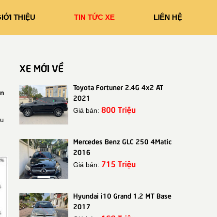
IỚI THIỆU
TIN TỨC XE
LIÊN HỆ
XE MỚI VỀ
Toyota Fortuner 2.4G 4x2 AT
ản
2021
800 Triệu
Giá bán:
̂u
Mercedes Benz GLC 250 4Matic
2016
715 Triệu
Giá bán:
Hyundai i10 Grand 1.2 MT Base
2017