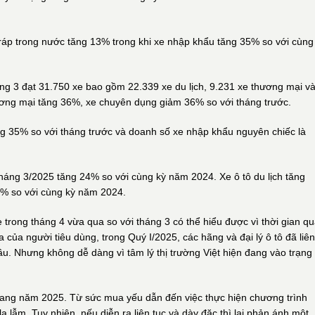
 ráp trong nước tăng 13% trong khi xe nhập khẩu tăng 35% so với cùng 
háng 3 đạt 31.750 xe bao gồm 22.339 xe du lịch, 9.231 xe thương mại va
̛ng mại tăng 36%, xe chuyên dụng giảm 36% so với tháng trước.
ng 35% so với tháng trước và doanh số xe nhập khẩu nguyên chiếc là
 tháng 3/2025 tăng 24% so với cùng kỳ năm 2024. Xe ô tô du lịch tăng
% so với cùng kỳ năm 2024.
ẹ trong tháng 4 vừa qua so với tháng 3 có thể hiểu được vì thời gian q
của người tiêu dùng, trong Quý I/2025, các hãng và đại lý ô tô đã liên
ầu. Nhưng không dễ dàng vì tâm lý thị trường Việt hiện đang vào trạng
ang năm 2025. Từ sức mua yếu dẫn đến việc thực hiện chương trình
lạ lẫm. Tuy nhiên, nếu diễn ra liên tục và dày đặc thì lại phản ánh một