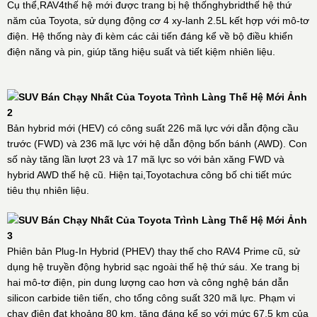
Cụ thể,RAV4thế hệ mới được trang bị hệ thốnghybridthế hệ thứ
năm của Toyota, sử dụng động cơ 4 xy-lanh 2.5L kết hợp với mô-tơ
điện. Hệ thống này đi kèm các cải tiến đáng kể về bộ điều khiển
điện năng và pin, giúp tăng hiệu suất và tiết kiệm nhiên liệu.
Bản hybrid mới (HEV) có công suất 226 mã lực với dẫn động cầu
trước (FWD) và 236 mã lực với hệ dẫn động bốn bánh (AWD). Con
số này tăng lần lượt 23 và 17 mã lực so với bản xăng FWD và
hybrid AWD thế hệ cũ. Hiện tại,Toyotachưa công bố chi tiết mức
tiêu thụ nhiên liệu.
Phiên bản Plug-In Hybrid (PHEV) thay thế cho RAV4 Prime cũ, sử
dụng hệ truyền động hybrid sạc ngoài thế hệ thứ sáu. Xe trang bị
hai mô-tơ điện, pin dung lượng cao hơn và công nghệ bán dẫn
silicon carbide tiên tiến, cho tổng công suất 320 mã lực. Phạm vi
chạy điện đạt khoảng 80 km, tăng đáng kể so với mức 67,5 km của