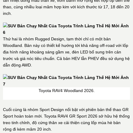
tản nhiệt đồng màu thân xe, vòm bánh mở rộng kết hợp ốp đen thể
thao, cùng nhiều loại mâm hợp kim với kích thước từ 17, 18 đến 20
inch.
Thứ hai là nhóm Rugged Design, tạm thời chỉ có một bản
Woodland. Bản này có thiết kế hướng tới khả năng off-road với lốp
địa hình nâng khoảng sáng gầm xe, đèn LED bổ sung trên cản
trước và giá nóc tiêu chuẩn. Cả bản HEV lẫn PHEV đều sử dụng hệ
dẫn động AWD.
Toyota RAV4 Woodland 2026.
Cuối cùng là nhóm Sport Design nổi bật với phiên bản thể thao GR
Sport hoàn toàn mới. Toyota RAV4 GR Sport 2026 sở hữu hệ thống
treo tinh chỉnh, độ cứng thân xe cải thiện cùng lốp mùa hè bản
rộng đi kèm mâm 20 inch.