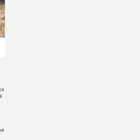
có
ể
rd