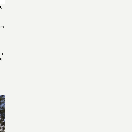
0.
xem
ến
ải