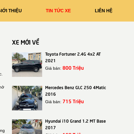
IỚI THIỆU
TIN TỨC XE
LIÊN HỆ
XE MỚI VỀ
Toyota Fortuner 2.4G 4x2 AT
2021
800 Triệu
Giá bán:
c.
Mercedes Benz GLC 250 4Matic
 mở
2016
715 Triệu
Giá bán:
Hyundai i10 Grand 1.2 MT Base
2017
ùng