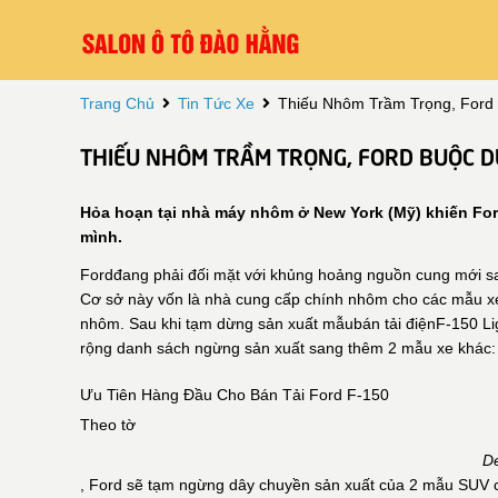
Trang Chủ
Tin Tức Xe
Thiếu Nhôm Trầm Trọng, Ford
THIẾU NHÔM TRẦM TRỌNG, FORD BUỘC D
Hỏa hoạn tại nhà máy nhôm ở New York (Mỹ) khiến Ford
mình.
Fordđang phải đối mặt với khủng hoảng nguồn cung mới sa
Cơ sở này vốn là nhà cung cấp chính nhôm cho các mẫu xe
nhôm. Sau khi tạm dừng sản xuất mẫubán tải điệnF-150 Lig
rộng danh sách ngừng sản xuất sang thêm 2 mẫu xe khác: F
Ưu Tiên Hàng Đầu Cho Bán Tải Ford F-150
Theo tờ
De
, Ford sẽ tạm ngừng dây chuyền sản xuất của 2 mẫu SUV cỡ