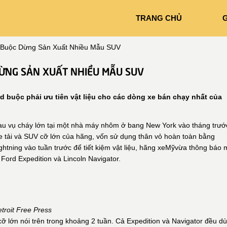
TRANG CHỦ
G
 Buộc Dừng Sản Xuất Nhiều Mẫu SUV
ỪNG SẢN XUẤT NHIỀU MẪU SUV
 buộc phải ưu tiên vật liệu cho các dòng xe bán chạy nhất của
u vụ cháy lớn tại một nhà máy nhôm ở bang New York vào tháng trướ
 tải và SUV cỡ lớn của hãng, vốn sử dụng thân vỏ hoàn toàn bằng
htning vào tuần trước để tiết kiệm vật liệu, hãng xeMỹvừa thông báo
ord Expedition và Lincoln Navigator.
troit Free Press
 lớn nói trên trong khoảng 2 tuần. Cả Expedition và Navigator đều d