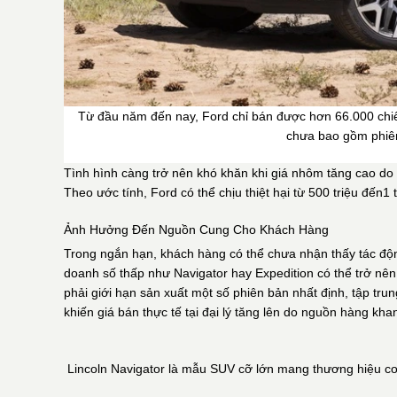
Từ đầu năm đến nay, Ford chỉ bán được hơn 66.000 chiếc
chưa bao gồm phiên
Tình hình càng trở nên khó khăn khi giá nhôm tăng cao do 
Theo ước tính, Ford có thể chịu thiệt hại từ 500 triệu đến
1 
Ảnh Hưởng Đến Nguồn Cung Cho Khách Hàng
Trong ngắn hạn, khách hàng có thể chưa nhận thấy tác động
doanh số thấp như Navigator hay Expedition có thể trở nên
phải giới hạn sản xuất một số phiên bản nhất định, tập trun
khiến giá bán thực tế tại đại lý tăng lên do nguồn hàng kha
Lincoln Navigator là mẫu SUV cỡ lớn mang thương hiệu co