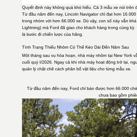
Quyết định này không quá khó hiểu. Cả 3 mẫu xe nói trên đ
Từ đầu năm đến nay, Lincoln Navigator chỉ đạt hơn 16.000
trong nhóm với hơn 66.000 xe. Dù vậy, con số này vẫn khá
Lightning) mà Ford đã giao cho khách hàng trong cùng kỳ. C
là bước đi chiến lược của hãng.
Tình Trạng Thiếu Nhôm Có Thể Kéo Dài Đến Năm Sau
Một tháng sau vụ hỏa hoạn, nhà máy nhôm tại New York vẫ
cuối quý I/2026. Ngay cả khi nhà máy hoạt động trở lại, n
quản lý chặt chẽ cách phân bổ vật liệu cho từng mẫu xe.
Từ đầu năm đến nay, Ford chỉ bán được hơn 66.000 chiếc
chưa bao gồm phiên