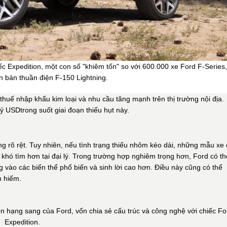
 Expedition, một con số "khiêm tốn" so với 600.000 xe Ford F-Series,
 bản thuần điện F-150 Lightning.
thuế nhập khẩu kim loại và nhu cầu tăng mạnh trên thị trường nội địa.
tỷ USD
trong suốt giai đoạn thiếu hụt này.
 rõ rệt. Tuy nhiên, nếu tình trạng thiếu nhôm kéo dài, những mẫu xe 
 khó tìm hơn tại đại lý. Trong trường hợp nghiêm trọng hơn, Ford có th
g vào các biến thể phổ biến và sinh lời cao hơn. Điều này cũng có thể
n hiếm.
n hạng sang của Ford, vốn chia sẻ cấu trúc và công nghệ với chiếc Fo
Expedition.