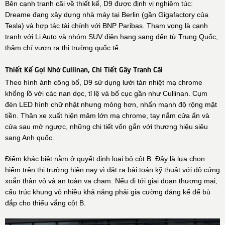
Bên cạnh tranh cãi về thiết kế, D9 được định vị nghiêm túc:
Dreame đang xây dựng nhà máy tại Berlin (gần Gigafactory của
Tesla) và hợp tác tài chính với BNP Paribas. Tham vọng là cạnh
tranh với Li Auto và nhóm SUV điện hạng sang đến từ Trung Quốc,
thậm chí vươn ra thị trường quốc tế.
Thiết Kế Gợi Nhớ Cullinan, Chi Tiết Gây Tranh Cãi
Theo hình ảnh công bố, D9 sử dụng lưới tản nhiệt mạ chrome
khổng lồ với các nan dọc, tỉ lệ và bố cục gần như Cullinan. Cụm
đèn LED hình chữ nhật nhưng mỏng hơn, nhấn mạnh độ rộng mặt
tiền. Thân xe xuất hiện mâm lớn mạ chrome, tay nắm cửa ẩn và
cửa sau mở ngược, những chi tiết vốn gắn với thương hiệu siêu
sang Anh quốc.
Điểm khác biệt nằm ở quyết định loại bỏ cột B. Đây là lựa chọn
hiếm trên thị trường hiện nay vì đặt ra bài toán kỹ thuật với độ cứng
xoắn thân vỏ và an toàn va chạm. Nếu đi tới giai đoạn thương mại,
cấu trúc khung vỏ nhiều khả năng phải gia cường đáng kể để bù
đắp cho thiếu vắng cột B.