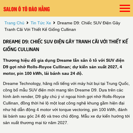
Trang Chủ
Tin Tức Xe
Dreame D9: Chiếc SUV Điện Gây
Tranh Cãi Với Thiết Kế Giống Cullinan
DREAME D9: CHIẾC SUV ĐIỆN GÂY TRANH CÃI VỚI THIẾT KẾ
GIỐNG CULLINAN
Thương hiệu đồ gia dụng Dreame lấn sân ô tô với SUV điện
D9 gợi nhớ Rolls-Royce Cullinan; dự kiến sản xuất 2027, 4
motor, pin 100 kWh, lái bánh sau 24 độ.
Dreame Technology, hãng nổi tiếng với máy hút bụi tại Trung Quốc,
công bố mẫu SUV điện mới mang tên Dreame D9. Dựa trên các
hình ảnh render, D9 gây chú ý vì ngoại hình gợi nhớ Rolls-Royce
Cullinan, đồng thời hé lộ một loạt công nghệ khung gầm hiện đại
như hệ dẫn động 4 motor với torque vectoring, pin 100 kWh, đánh
lái bánh sau góc 24 độ và treo chủ động. Mẫu xe dự kiến hướng tới
sản xuất thương mại từ năm 2027.