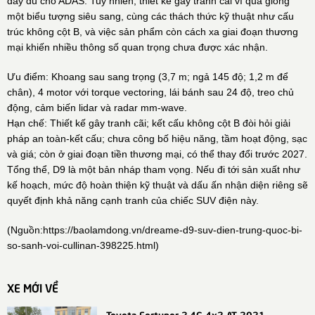
đầy đủ cho ADAS. Tuy nhiên, thiết kế gây tranh cãi vì quá giống
một biểu tượng siêu sang, cùng các thách thức kỹ thuật như cấu
trúc không cột B, và việc sản phẩm còn cách xa giai đoạn thương
mại khiến nhiều thông số quan trọng chưa được xác nhận.
Ưu điểm: Khoang sau sang trọng (3,7 m; ngả 145 độ; 1,2 m để
chân), 4 motor với torque vectoring, lái bánh sau 24 độ, treo chủ
động, cảm biến lidar và radar mm-wave.
Hạn chế: Thiết kế gây tranh cãi; kết cấu không cột B đòi hỏi giải
pháp an toàn-kết cấu; chưa công bố hiệu năng, tầm hoạt động, sạc
và giá; còn ở giai đoạn tiền thương mại, có thể thay đổi trước 2027.
Tổng thể, D9 là một bản nháp tham vọng. Nếu đi tới sản xuất như
kế hoạch, mức độ hoàn thiện kỹ thuật và dấu ấn nhận diện riêng sẽ
quyết định khả năng cạnh tranh của chiếc SUV điện này.
(Nguồn:
https://baolamdong.vn/dreame-d9-suv-dien-trung-quoc-bi-
so-sanh-voi-cullinan-398225.html
)
XE MỚI VỀ
Toyota Fortuner 2.4G 4x2 AT 2021