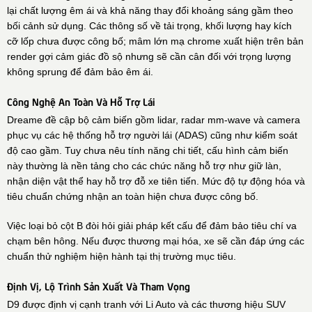
lại chất lượng êm ái và khả năng thay đổi khoảng sáng gầm theo
bối cảnh sử dụng. Các thông số về tải trọng, khối lượng hay kích
cỡ lốp chưa được công bố; mâm lớn mạ chrome xuất hiện trên bản
render gợi cảm giác đồ sộ nhưng sẽ cần cân đối với trọng lượng
không sprung để đảm bảo êm ái.
Công Nghệ An Toàn Và Hỗ Trợ Lái
Dreame đề cập bộ cảm biến gồm lidar, radar mm-wave và camera
phục vụ các hệ thống hỗ trợ người lái (ADAS) cũng như kiểm soát
độ cao gầm. Tuy chưa nêu tính năng chi tiết, cấu hình cảm biến
này thường là nền tảng cho các chức năng hỗ trợ như giữ làn,
nhận diện vật thể hay hỗ trợ đỗ xe tiên tiến. Mức độ tự động hóa và
tiêu chuẩn chứng nhận an toàn hiện chưa được công bố.
Việc loại bỏ cột B đòi hỏi giải pháp kết cấu để đảm bảo tiêu chí va
chạm bên hông. Nếu được thương mại hóa, xe sẽ cần đáp ứng các
chuẩn thử nghiệm hiện hành tại thị trường mục tiêu.
Định Vị, Lộ Trình Sản Xuất Và Tham Vọng
D9 được định vị cạnh tranh với Li Auto và các thương hiệu SUV