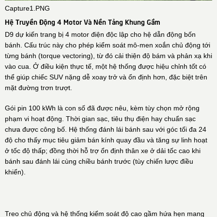
Capture1.PNG
Hệ Truyền Động 4 Motor Và Nền Tảng Khung Gầm
D9 dự kiến trang bị 4 motor điện độc lập cho hệ dẫn động bốn
bánh. Cấu trúc này cho phép kiểm soát mô-men xoắn chủ động tới
từng bánh (torque vectoring), từ đó cải thiện độ bám và phản xạ khi
vào cua. Ở điều kiện thực tế, một hệ thống được hiệu chỉnh tốt có
thể giúp chiếc SUV nặng dễ xoay trở và ổn định hơn, đặc biệt trên
mặt đường trơn trượt.
Gói pin 100 kWh là con số đã được nêu, kèm tùy chọn mở rộng
phạm vi hoạt động. Thời gian sạc, tiêu thụ điện hay chuẩn sạc
chưa được công bố. Hệ thống đánh lái bánh sau với góc tối đa 24
độ cho thấy mục tiêu giảm bán kính quay đầu và tăng sự linh hoạt
ở tốc độ thấp; đồng thời hỗ trợ ổn định thân xe ở dải tốc cao khi
bánh sau đánh lái cùng chiều bánh trước (tùy chiến lược điều
khiển).
Treo chủ động và hệ thống kiểm soát độ cao gầm hứa hẹn mang