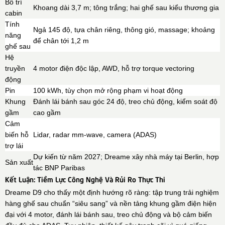
Bố trí
Khoang dài 3,7 m; tông trắng; hai ghế sau kiểu thương gia
cabin
Tính
Ngả 145 độ, tựa chân riêng, thông gió, massage; khoảng
năng
để chân tới 1,2 m
ghế sau
Hệ
truyền
4 motor điện độc lập, AWD, hỗ trợ torque vectoring
động
Pin
100 kWh, tùy chọn mở rộng phạm vi hoạt động
Khung
Đánh lái bánh sau góc 24 độ, treo chủ động, kiểm soát độ
gầm
cao gầm
Cảm
biến hỗ
Lidar, radar mm-wave, camera (ADAS)
trợ lái
Dự kiến từ năm 2027; Dreame xây nhà máy tại Berlin, hợp
Sản xuất
tác BNP Paribas
Kết Luận: Tiềm Lực Công Nghệ Và Rủi Ro Thực Thi
Dreame D9 cho thấy một định hướng rõ ràng: tập trung trải nghiệm
hàng ghế sau chuẩn “siêu sang” và nền tảng khung gầm điện hiện
đại với 4 motor, đánh lái bánh sau, treo chủ động và bộ cảm biến