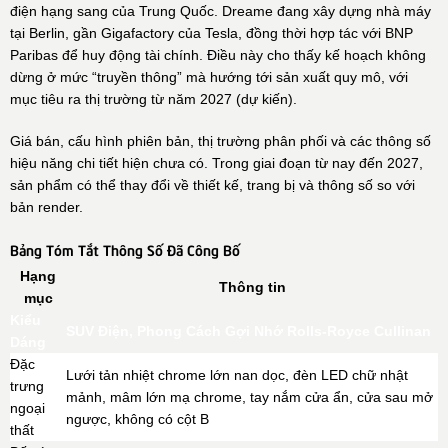
điện hạng sang của Trung Quốc. Dreame đang xây dựng nhà máy
tại Berlin, gần Gigafactory của Tesla, đồng thời hợp tác với BNP
Paribas để huy động tài chính. Điều này cho thấy kế hoạch không
dừng ở mức “truyền thông” mà hướng tới sản xuất quy mô, với
mục tiêu ra thị trường từ năm 2027 (dự kiến).
Giá bán, cấu hình phiên bản, thị trường phân phối và các thông số
hiệu năng chi tiết hiện chưa có. Trong giai đoạn từ nay đến 2027,
sản phẩm có thể thay đổi về thiết kế, trang bị và thông số so với
bản render.
Bảng Tóm Tắt Thông Số Đã Công Bố
Hạng
Thông tin
mục
Kiểu
SUV Điện, Phong Cách Gợi Nhớ Rolls-Royce Cullinan
Dáng
Đặc
Lưới tản nhiệt chrome lớn nan dọc, đèn LED chữ nhật
trưng
mảnh, mâm lớn mạ chrome, tay nắm cửa ẩn, cửa sau mở
ngoại
ngược, không có cột B
thất