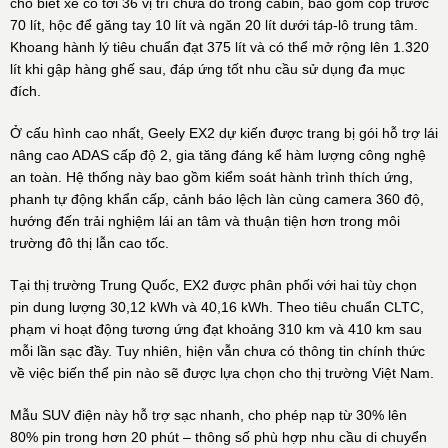
cho biết xe có tới 36 vị trí chứa đồ trong cabin, bao gồm cốp trước
70 lít, hộc để găng tay 10 lít và ngăn 20 lít dưới táp-lô trung tâm.
Khoang hành lý tiêu chuẩn đạt 375 lít và có thể mở rộng lên 1.320
lít khi gập hàng ghế sau, đáp ứng tốt nhu cầu sử dụng đa mục
đích.
Ở cấu hình cao nhất, Geely EX2 dự kiến được trang bị gói hỗ trợ lái
nâng cao ADAS cấp độ 2, gia tăng đáng kể hàm lượng công nghệ
an toàn. Hệ thống này bao gồm kiểm soát hành trình thích ứng,
phanh tự động khẩn cấp, cảnh báo lệch làn cùng camera 360 độ,
hướng đến trải nghiệm lái an tâm và thuận tiện hơn trong môi
trường đô thị lẫn cao tốc.
Tại thị trường Trung Quốc, EX2 được phân phối với hai tùy chọn
pin dung lượng 30,12 kWh và 40,16 kWh. Theo tiêu chuẩn CLTC,
phạm vi hoạt động tương ứng đạt khoảng 310 km và 410 km sau
mỗi lần sạc đầy. Tuy nhiên, hiện vẫn chưa có thông tin chính thức
về việc biến thể pin nào sẽ được lựa chọn cho thị trường Việt Nam.
Mẫu SUV điện này hỗ trợ sạc nhanh, cho phép nạp từ 30% lên
80% pin trong hơn 20 phút – thông số phù hợp nhu cầu di chuyển