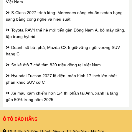
Việt Nam
S-Class 2027 trình làng: Mercedes nâng chuẩn sedan hạng
sang bằng công nghệ và hiệu suất
Toyota RAV4 thế hệ mới tiến gần Đông Nam Á, bỏ máy xăng,
tập trung hybrid
Doanh số bứt phá, Mazda CX-5 giữ vững ngôi vương SUV
hạng C
So kè ôtô 7 chỗ tầm 820 triệu đồng tại Việt Nam
Hyundai Tucson 2027 lộ diện: màn hình 17 inch lớn nhất
phân khúc SUV cỡ C
Xe màu xám chiếm hơn 1/4 thị phần tại Anh, xanh lá tăng
gần 50% trong năm 2025
Ô TÔ ĐÀO HẰNG
QL3, Ngã 3 Đền Thánh Gióng, TT Sóc Sơn, Hà Nội