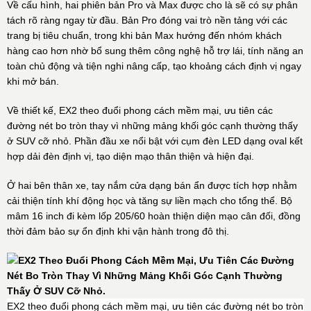
Về cấu hình, hai phiên bản Pro và Max được cho là sẽ có sự phân
tách rõ ràng ngay từ đầu. Bản Pro đóng vai trò nền tảng với các
trang bị tiêu chuẩn, trong khi bản Max hướng đến nhóm khách
hàng cao hơn nhờ bổ sung thêm công nghệ hỗ trợ lái, tính năng an
toàn chủ động và tiện nghi nâng cấp, tạo khoảng cách định vị ngay
khi mở bán.
Về thiết kế, EX2 theo đuổi phong cách mềm mại, ưu tiên các
đường nét bo tròn thay vì những mảng khối góc cạnh thường thấy
ở SUV cỡ nhỏ. Phần đầu xe nổi bật với cụm đèn LED dạng oval kết
hợp dải đèn định vị, tạo diện mạo thân thiện và hiện đại.
Ở hai bên thân xe, tay nắm cửa dạng bán ẩn được tích hợp nhằm
cải thiện tính khí động học và tăng sự liền mạch cho tổng thể. Bộ
mâm 16 inch đi kèm lốp 205/60 hoàn thiện diện mạo cân đối, đồng
thời đảm bảo sự ổn định khi vận hành trong đô thị.
EX2 theo đuổi phong cách mềm mại, ưu tiên các đường nét bo tròn