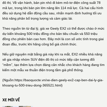
đô thị. Về vận hành, bản pin nhỏ đi kèm mô-tơ điện công suất 78
mã lực, trong khi bản pin lớn nâng lên 114 mã lực. Cả hai cấu hình
đều sử dụng hệ dẫn động cầu sau, nhấn mạnh định hướng tối ưu
khả năng phân bổ trọng lượng và cảm giác lái.
Theo nguồn tin từ đại lý, giá xe Geely EX2 có thể được chào ở mức
dự kiến khoảng 500 triệu đồng cho bản tiêu chuẩn và 550 triệu
đồng cho phiên bản cao hơn. Đây mới là con số ước tính trong giai
đoạn đầu, trước khi hãng công bố giá chính thức.
Nếu giữ nguyên mặt bằng giá này khi ra mắt, EX2 nhiều khả năng
sẽ gia nhập nhóm SUV điện đô thị có mức tiếp cận tương đối
“mềm”, tạo thêm lựa chọn đáng cân nhắc cho khách hàng đang tìm
kiếm một mẫu xe thuần điện trong tầm giá phổ thông.
(Nguồn:
https://baoquocte.vn/xe-dien-geely-ex2-cap-ben-dai-ly-gia-
khoang-tu-500-trieu-dong-365521.html
)
XE MỚI VỀ