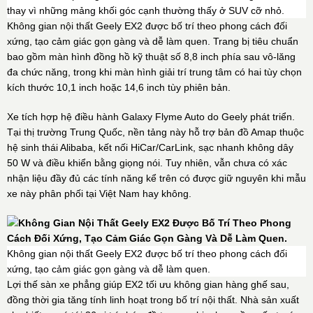
thay vì những mảng khối góc cạnh thường thấy ở SUV cỡ nhỏ.
Không gian nội thất Geely EX2 được bố trí theo phong cách đối
xứng, tạo cảm giác gọn gàng và dễ làm quen. Trang bị tiêu chuẩn
bao gồm màn hình đồng hồ kỹ thuật số 8,8 inch phía sau vô-lăng
đa chức năng, trong khi màn hình giải trí trung tâm có hai tùy chọn
kích thước 10,1 inch hoặc 14,6 inch tùy phiên bản.
Xe tích hợp hệ điều hành Galaxy Flyme Auto do Geely phát triển.
Tại thị trường Trung Quốc, nền tảng này hỗ trợ bản đồ Amap thuộc
hệ sinh thái Alibaba, kết nối HiCar/CarLink, sạc nhanh không dây
50 W và điều khiển bằng giọng nói. Tuy nhiên, vẫn chưa có xác
nhận liệu đầy đủ các tính năng kể trên có được giữ nguyên khi mẫu
xe này phân phối tại Việt Nam hay không.
Không gian nội thất Geely EX2 được bố trí theo phong cách đối
xứng, tạo cảm giác gọn gàng và dễ làm quen.
Lợi thế sàn xe phẳng giúp EX2 tối ưu không gian hàng ghế sau,
đồng thời gia tăng tính linh hoạt trong bố trí nội thất. Nhà sản xuất